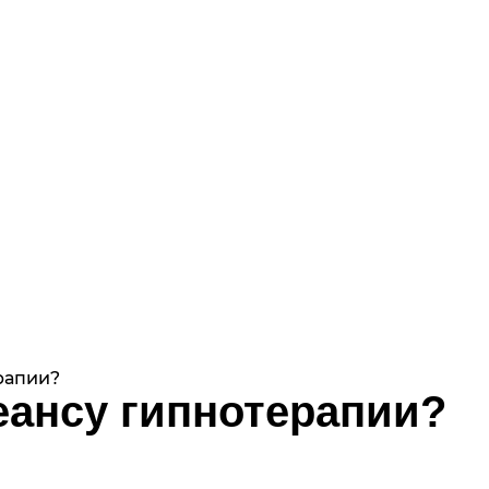
рапии?
сеансу гипнотерапии?