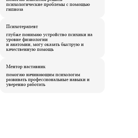
психологические проблемы с помощью
гипноза
Психотерапевт
глубже понимаю устройство психики на
уровне физиологии
и анатомии, могу оказать быструю и
качественную помощь
Ментор наставник
помогаю начинающим психологам
развивать профессиональные навыки и
уверенно работать