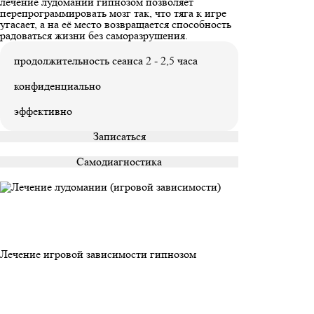
лечение лудомании гипнозом позволяет
перепрограммировать мозг так, что тяга к игре
угасает, а на её место возвращается способность
радоваться жизни без саморазрушения.
продолжительность сеанса 2 - 2,5 часа
конфиденциально
эффективно
Записаться
Самодиагностика
Лечение игровой зависимости гипнозом