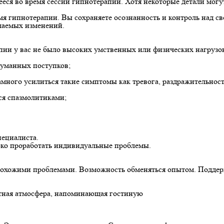
ся во время сессии гипнотерапии. Хотя некоторые детали могут
емя гипнотерапии. Вы сохраняете осознанность и контроль над 
лаемых изменений.
пии у вас не было высоких умственных или физических нагрузо
думанных поступков;
много усилиться такие симптомы как тревога, раздражительность,
тся спазмолитиками;
пециалиста.
око проработать индивидуальные проблемы.
 похожими проблемами. Возможность обменяться опытом. Подде
ютная атмосфера, напоминающая гостиную