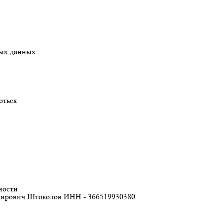
ных данных
оться
ности
ирович Штоколов ИНН - 366519930380