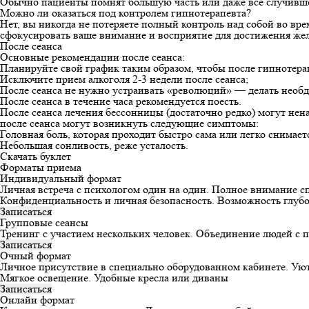
Обычно пациенты помнят большую часть или даже все случившее
Можно ли оказаться под контролем гипнотерапевта?
Нет, вы никогда не потеряете полный контроль над собой во вр
сфокусировать ваше внимание и восприятие для достижения же
После сеанса
Основные рекомендации после сеанса:
Планируйте свой график таким образом, чтобы после гипнотера
Исключите прием алкоголя 2-3 недели после сеанса;
После сеанса не нужно устраивать «революций» — делать необ
После сеанса в течение часа рекомендуется поесть.
После сеанса лечения бессонницы (достаточно редко) могут нена
после сеанса могут возникнуть следующие симптомы:
Головная боль, которая проходит быстро сама или легко снимае
Небольшая сонливость, реже усталость.
Скачать буклет
Форматы приема
Индивидуальный формат
Личная встреча с психологом один на один. Полное внимание с
Конфиденциальность и личная безопасность. Возможность глуб
Записаться
Групповые сеансы
Тренинг с участием нескольких человек. Объединение людей с
Записаться
Очный формат
Личное присутствие в специально оборудованном кабинете. У
Мягкое освещение. Удобные кресла или диваны
Записаться
Онлайн формат