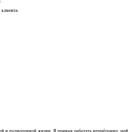
.
 клиента.
ной и полноценной жизни. Я привык работать нешаблонно: мой