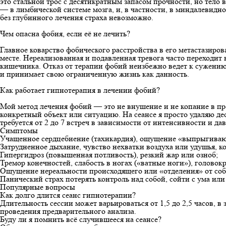
это стальной трос с десятикратным запасом прочности, но тело в
— в лимбической системе мозга, и, в частности, в миндалевидном
без глубинного лечения страха невозможно.
Чем опасна фобия, если её не лечить?
Главное коварство фобического расстройства в его метастазиров
месте. Нереализованная и подавленная тревога часто переходи
кишечника. Отказ от
терапии фобий
неизбежно ведет к сужению
и принимает свою ограниченную жизнь как данность.
Как работает гипнотерапия в лечении фобий?
Мой метод лечения фобий — это не внушение и не копание в про
конкретный объект или ситуацию. На сеансе я просто удаляю дес
требуется от 2 до 7 встреч в зависимости от интенсивности и 
Симптомы
Учащенное сердцебиение (тахикардия), ощущение «выпрыгиваю
Затрудненное дыхание, чувство нехватки воздуха или удушья, ко
Гипергидроз (повышенная потливость), резкий жар или озноб;
Тремор конечностей, слабость в ногах («ватные ноги»), головок
Ощущение нереальности происходящего или «отделения» от соб
Панический страх потерять контроль над собой, сойти с ума или
Популярные вопросы
Как долго длится сеанс гипнотерапии?
Длительность сессии может варьироваться от 1,5 до 2,5 часов, 
проведения предварительного анализа.
Буду ли я помнить всё случившееся на сеансе?