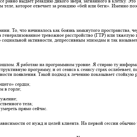
сё равно выдает реакцию дикого зверя, загнанного в клетку. Это
 теле, которое отвечает за реакцию «бей или беги». Именно поэт
ании. То, что начиналось как боязнь замкнутого пространства, 
т в генерализованное тревожное расстройство (ГТР) или тяжелу
 социальной активности, депрессивным эпизодам и так называе
шлом. Я работаю на программном уровне. Я стираю ту информаци
труктивную программу, и от сеанса к сеансу страх ослабевает, 
давности появления. Такой подход к лечению показывает стойкую
щего» сердца;
м в горле;
ружение;
ственного тела;
 умереть прямо сейчас.
в зависимости от нужд и целей клиента. На первой сессии обычно