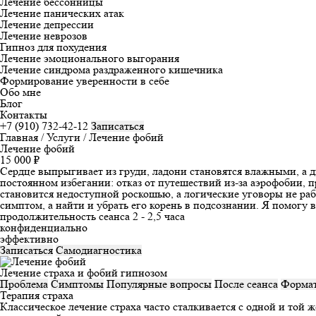
Лечение бессонницы
Лечение панических атак
Лечение депрессии
Лечение неврозов
Гипноз для похудения
Лечение эмоционального выгорания
Лечение синдрома раздраженного кишечника
Формирование уверенности в себе
Обо мне
Блог
Контакты
+7 (910) 732-42-12
Записаться
Главная
/
Услуги
/
Лечение фобий
Лечение фобий
15 000 ₽
Сердце выпрыгивает из груди, ладони становятся влажными, а д
постоянном избегании: отказ от путешествий из-за аэрофобии, 
становится недоступной роскошью, а логические уговоры не ра
симптом, а найти и убрать его корень в подсознании. Я помогу 
продолжительность сеанса 2 - 2,5 часа
конфиденциально
эффективно
Записаться
Самодиагностика
Лечение страха и фобий гипнозом
Проблема
Симптомы
Популярные вопросы
После сеанса
Формат
Терапия страха
Классическое лечение страха часто сталкивается с одной и той 