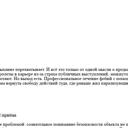
ыхание перехватывает. И всё это только от одной мысли о предм
пролеты в карьере из-за страха публичных выступлений, замкнут
ботают. Но выход есть. Профессиональное лечение фобий с помо
вам вернуть свободу действий туда, где раньше жил парализующи
 приёма
же проблемой: сознательное понимание безопасности объекта не п