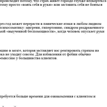
 происходит потому, что страх живет гораздо глубже неокортекса
ому просто «взять себя в руки» или заставить себя не бояться
через год может перерасти в панические атаки в любом людном
ю психосоматику: мигрени, гипертонию, синдром раздраженного
мой «выученной беспомощности», когда человек опускает руки
ю в мозге, которая заставляет вас реагировать страхом на
пока не уходит совсем. Для избавления от фобии обычно
 ремиссию у большинства клиентов.
 требуется больше времени для ознакомления с клиентом и