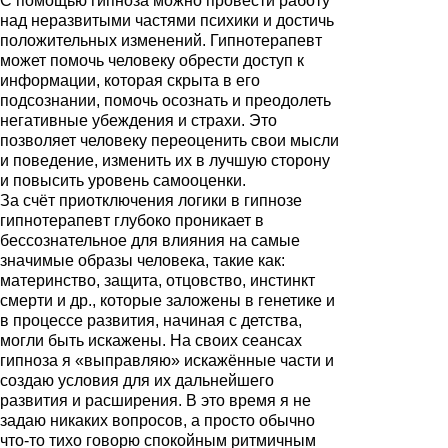
С помощью гипноза можно провести работу
над неразвитыми частями психики и достичь
положительных изменений. Гипнотерапевт
может помочь человеку обрести доступ к
информации, которая скрыта в его
подсознании, помочь осознать и преодолеть
негативные убеждения и страхи. Это
позволяет человеку переоценить свои мысли
и поведение, изменить их в лучшую сторону
и повысить уровень самооценки.
За счёт приотключения логики в гипнозе
гипнотерапевт глубоко проникает в
бессознательное для влияния на самые
значимые образы человека, такие как:
материнство, защита, отцовство, инстинкт
смерти и др., которые заложены в генетике и
в процессе развития, начиная с детства,
могли быть искажены. На своих сеансах
гипноза я «выправляю» искажённые части и
создаю условия для их дальнейшего
развития и расширения. В это время я не
задаю никаких вопросов, а просто обычно
что-то тихо говорю спокойным ритмичным